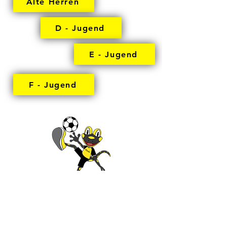
Alte Herren
D - Jugend
E - Jugend
F - Jugend
Bambini