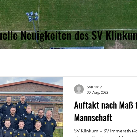
uelle Neuigkeiten des SV
Klinku
SVK 1919
30. Aug. 2022
Auftakt nach Maß f
Mannschaft
SV Klinkum – SV Immerath (